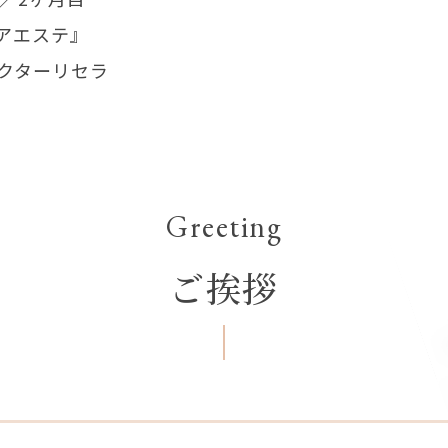
アエステ』
a ドクターリセラ
Greeting
ご挨拶