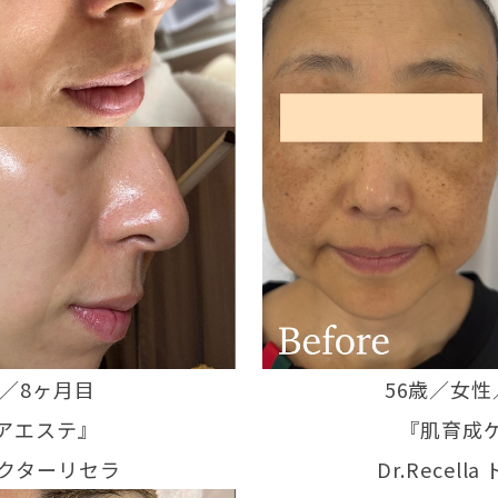
性／8ヶ月目
56歳／女性
アエステ』
『肌育成
a ドクターリセラ
Dr.Recel