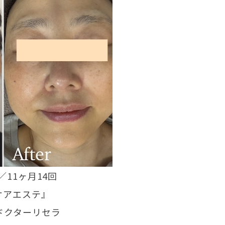
／11ヶ月14回
ケアエステ』
la ドクターリセラ