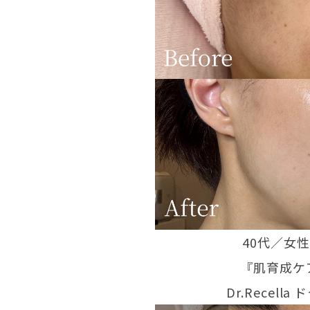
40代／女
『肌育成ケ
Dr.Recell